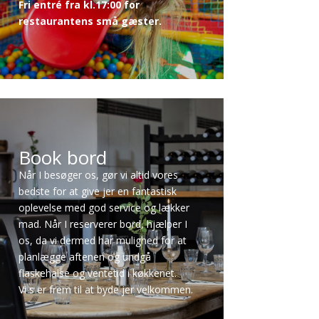
Fri entré fra kl.17:00 for
restaurantens små gæster.
Book bord
Når I besøger os, gør vi altid vores
bedste for at give jer en fantastisk
oplevelse med god service og lækker
mad. Når I reserverer bord, hjælper I
os, da vi dermed har mulighed for at
planlægge aftenen og undgå
flaskehalse og ventetid i køkkenet.
Vi s er frem til at byde jer velkommen.