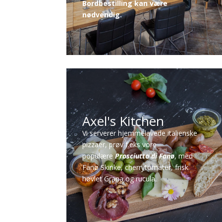
Bordbestilling kan være
nødvendig.
Axel's Kitchen
Vi serverer hjemmelavede italienske
pizzaer, prøv f.eks vore
populære
Prosciutto di Fanø
, med
Fanø Skinke, cherrytomater, frisk
høvlet Grana og rucula.