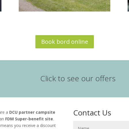
Book bord online
Click to see our offers
Contact Us
are a
DCU partner campsite
 an
FDM Super-benefit site
.
 means you receive a discount