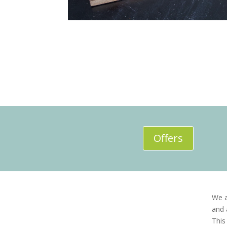
Offers
We 
and
This