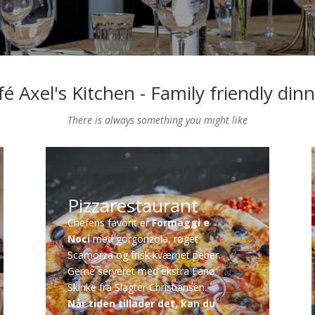
é Axel's Kitchen - Family friendly din
There is always something you might like
Pizzarestaurant
Chefens favorit er
Formaggi e
Noci
med gorgonzola, røget
Scamorza og frisk kværnet peber.
Gerne serveret med ekstra Fanø
Skinke fra Slagter Christiansen.
Når tiden tillader det, kan du