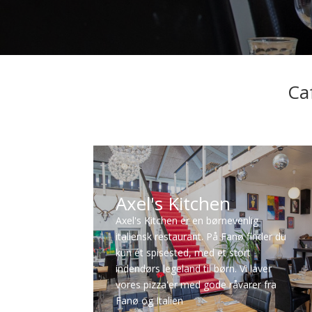
Caf
Axel's Kitchen
Axel's Kitchen er en børnevenlig
italiensk restaurant. På Fanø finder du
kun ét spisested, med et stort
indendørs legeland til børn. Vi laver
vores pizza'er med gode råvarer fra
Fanø og Italien