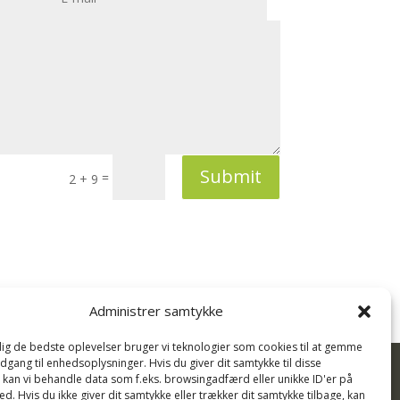
Submit
=
2 + 9
Administrer samtykke
 dig de bedste oplevelser bruger vi teknologier som cookies til at gemme
adgang til enhedsoplysninger. Hvis du giver dit samtykke til disse

, kan vi behandle data som f.eks. browsingadfærd eller unikke ID'er på
d. Hvis du ikke giver dit samtykke eller trækker dit samtykke tilbage, kan