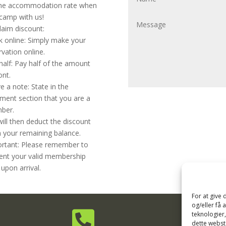
he accommodation rate when
camp with us!
laim discount:
 online: Simply make your
rvation online.
half: Pay half of the amount
ont.
e a note: State in the
ent section that you are a
ber.
ill then deduct the discount
 your remaining balance.
rtant: Please remember to
ent your valid membership
 upon arrival.
For at give
og/eller få 

teknologier
dette webste