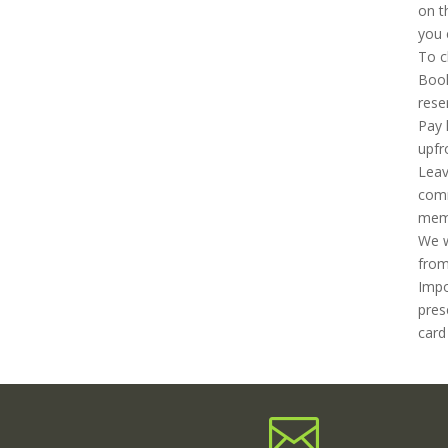
on t
you 
To c
Book
rese
Pay 
upfr
Leav
comm
mem
We w
from
Impo
pres
card
