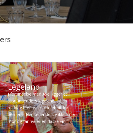
ners
Legeland
I forbindelse med Axel ligger et
stort indendørs legeland, så en
middag hos os er altid et hit for
børnene. Her keder de sig ikke imens
mor og far nyder en flaske vin.