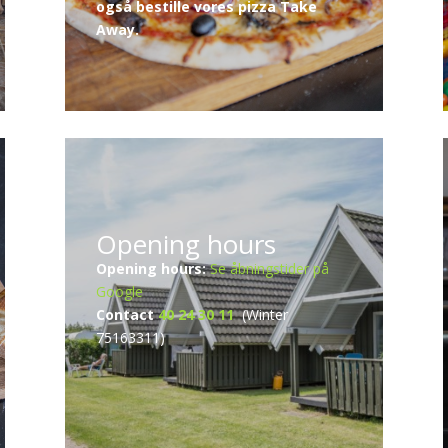
også bestille vores pizza Take
Away.
Opening hours
Opening hours:
Se åbningstider på
Google
Contact
40 24 30 11
(Winter
75163311)