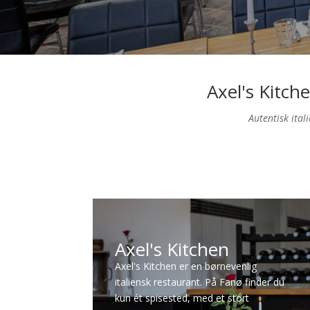
Axel's Kitche
Autentisk ital
Axel's Kitchen
Axel's Kitchen er en børnevenlig
italiensk restaurant. På Fanø finder du
kun ét spisested, med et stort