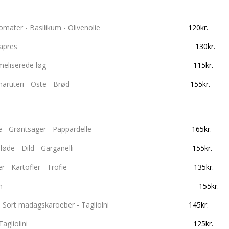
ala - Bøftomater - Basilikum - Olivenolie
120kr.
remet tunsauce - Kapres
130kr.
uegne - Karameliserede løg
115kr.
ecialiteter - Charuteri - Oste - Brød
155kr.
Tomatsauce - Grøntsager - Pappardelle
165kr.
øde - Dild - Garganelli
155kr.
 Grønne bønner - Kartofler - Trofie
135kr.
- Smør - Salive - Parmesan
155kr.
Pecorino - Sort madagskaroeber - Tagliolni
145kr.
li - Plivenolie - Tagliolini
125kr.