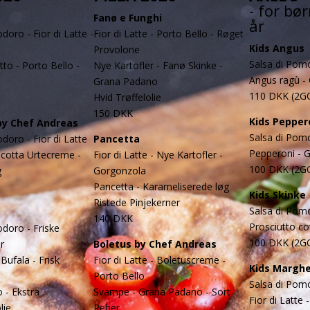
- for bø
Fanø e Funghi
år
doro - Fior di Latte -
Fior di Latte - Porto Bello - Røget
Kids Angus
Provolone
Salsa di Pomo
tto - Porto Bello -
Nye Kartofler - Fanø Skinke -
Angus ragù -
Grana Padano
110 DKK (2G
Hvid Trøffelolie
150 DKK
Kids Pepper
y Chef Andreas
Salsa di Pomo
doro - Fior di Latte
Pancetta
Pepperoni - 
icotta Urtecreme -
Fior di Latte - Nye Kartofler -
100 DKK (2G
g
Gorgonzola
Pancetta - Karameliserede løg
Kids Skinke
Ristede Pinjekerner
Salsa di Pomo
140 DKK
Prosciutto c
doro - Friske
100 DKK (2G
r
Boletus by Chef Andreas
Bufala - Frisk
Fior di Latte - Boletuscreme -
Kids Marghe
Porto Bello
Salsa di Pom
 - Ekstra
Svampe - Grana Padano - Sort
Fior di Latte
lie
Peber