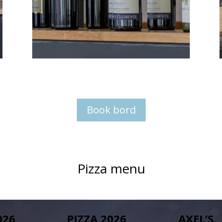
Book bord
Pizza menu
026
PIZZA 2026
AXEL’S