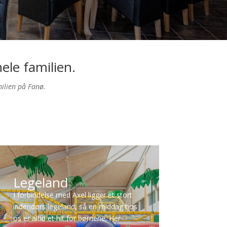
hele familien.
milien på Fanø.
Legeland
I forbindelse med Axel ligger et stort
indendørs legeland, så en middag hos
os er altid et hit for børnene. Her