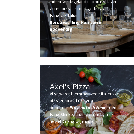
indendørs legeland til børn. Vi laver
vores pizza'er med gode råvarer fra
Fanø og Italien
Bordbestilling kan være
nødvendig.
Axel's Pizza
Vi serverer hjemmelavede italienske
pizzaer, prøv f.eks vore
populære
Prosciutto di Fanø
, med
Fanø Skinke, cherrytomater, frisk
høvlet Grana og rucula.