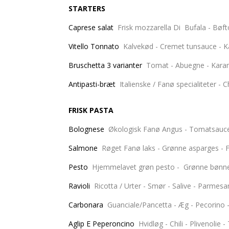
STARTERS
Caprese salat
Frisk mozzarella Di Buf
Vitello Tonnato
Kalvekød - C
Bruschetta 3 varianter
Tomat - Ab
Antipasti-bræt
Italienske / Fanø sp
FRISK PASTA
Bolognese
Økologisk Fanø Angus - 
Salmone
Røget Fanø laks - Grønne asparges - Fl
Pesto
Hjemmelavet grøn pesto -
Ravioli
Ricotta / Urter 
Carbonara
Guanciale/Pancetta - Æg - 
Aglip E Peperoncino
Hvidløg - Chi