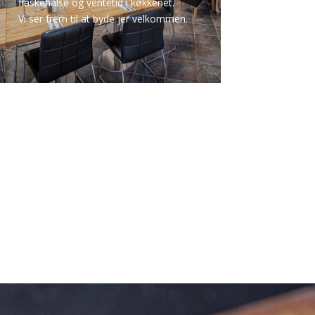
flaskehalse og ventetid i køkkenet.
Vi ser frem til at byde jer velkommen.