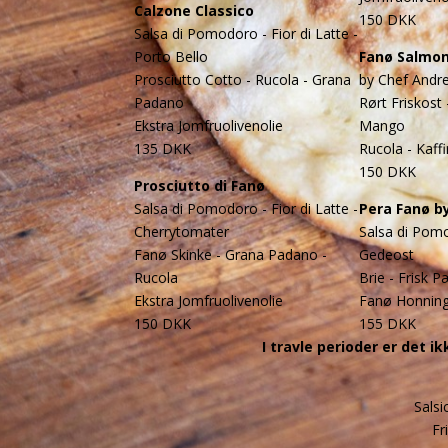
Calzone Classico
150 DKK
Salsa di Pomodoro - Fior di Latte -
Porto Bello
Fanø Salmon
Prosciutto Cotto - Rucola - Grana
by Chef Andr
Padano
Rørt Friskost
Ekstra Jomfruolivenolie
Mango
135 DKK
Rucola - Kaffi
150 DKK
Prosciutto di Fanø
Salsa di Pomodoro - Fior di Latte -
Pera Fanø b
Cherrytomater
Salsa di Pomo
Fanø Skinke - Grana Padano -
Gedeost
Rucola
Brie - Frisk P
Ekstra Jomfruolivenolie
Fanø Honnin
150 DKK
155 DKK
I travle perioder er det i
Salsi
Fr