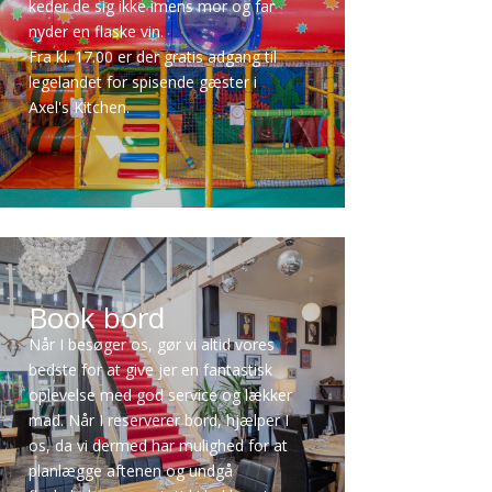
keder de sig ikke imens mor og far
nyder en flaske vin.
Fra kl. 17.00 er der gratis adgang til
legelandet for spisende gæster i
Axel's Kitchen.
Book bord
Når I besøger os, gør vi altid vores
bedste for at give jer en fantastisk
oplevelse med god service og lækker
mad. Når I reserverer bord, hjælper I
os, da vi dermed har mulighed for at
planlægge aftenen og undgå