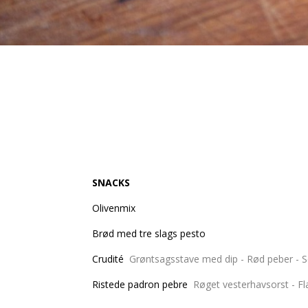
SNACKS
Oliven
Brød med tre
Crudité
Grøntsagsstave med dip
Ristede padron pebre
Røget vesterh