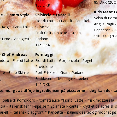
85 DKK (2GO
135 DKK
Kids Meat L
e - Flamm Style
Salsiccia e Friarelli
Salsa di Pomo
eas
Fior di Latte - Friarielli - Fennikel
Angus Ragù - 
 - Røget Fanø Laks -
Salsiccia
Pepperoni - 
Frisk Chili - Chiliolie - Grana
110 DKK (2G
r Lime - Vinaigrette
Padano
145 DKK
y Chef Andreas
Formaggi
doro - Fior di Latte -
Fior di Latte - Gorgonzola - Røget
Provolone
ære - Fanø Skinke -
Rørt Friskost - Grana Padano
g
Friskkværnet Madagaskarpeber
145 DKK
kke muligt at tilføje ingredienser på pizzaerne – dog kan der 
Salsa di Pomodoro = tomatsauce
*Fior di Latte = frisk mozzarella
ccia = italiensk fennikelpølse * Spianata Picante = krydret calabresisk 
iarielli = italiensk bladgrønt * Pancetta = italiensk saltet og modnet pø