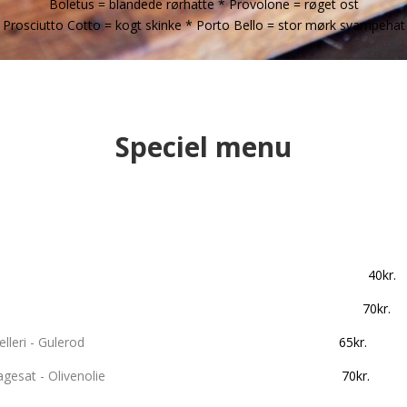
Boletus = blandede rørhatte * Provolone = røget ost
Prosciutto Cotto = kogt skinke * Porto Bello = stor mørk svampehat
Speciel menu
mix 40kr
 slags pesto 70kr.
 - Rød peber - Selleri - Gulerod
65kr
.
avsorst - Flagesat - Olivenolie
70kr
.