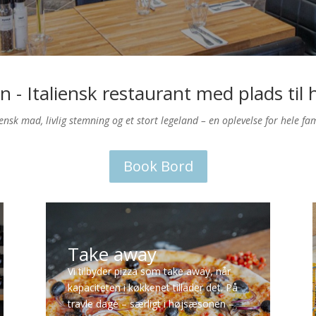
n - Italiensk restaurant med plads til 
iensk mad, livlig stemning og et stort legeland – en oplevelse for hele fa
Book Bord
Take away
Vi tilbyder pizza som take away, når
kapaciteten i køkkenet tillader det. På
travle dage – særligt i højsæsonen –