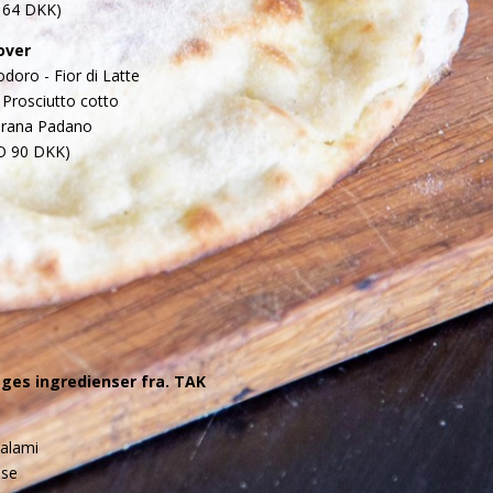
 64 DKK)
over
doro - Fior di Latte
Prosciutto cotto
Grana Padano
O 90 DKK)
tages ingredienser fra. TAK
salami
lse