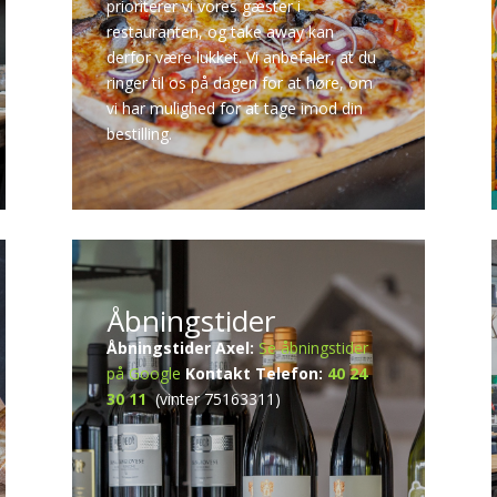
prioriterer vi vores gæster i
restauranten, og take away kan
derfor være lukket. Vi anbefaler, at du
ringer til os på dagen for at høre, om
vi har mulighed for at tage imod din
bestilling.
Åbningstider
Åbningstider Axel:
Se åbningstider
på Google
Kontakt
Telefon:
40 24
30 11
(vinter 75163311)