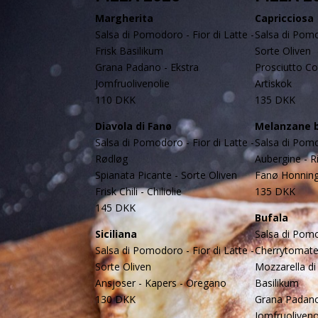
Margherita
Capricciosa
Salsa di Pomodoro - Fior di Latte -
Salsa di Pomo
Frisk Basilikum
Sorte Oliven
Grana Padano - Ekstra
Prosciutto Co
Jomfruolivenolie
Artiskok
110 DKK
135 DKK
Diavola di Fanø
Melanzane b
Salsa di Pomodoro - Fior di Latte -
Salsa di Pomo
Rødløg
Aubergine - R
Spianata Picante - Sorte Oliven
Fanø Honnin
Frisk Chili - Chiliolie
135 DKK
145 DKK
Bufala
Siciliana
Salsa di Pomo
Salsa di Pomodoro - Fior di Latte -
Cherrytomate
Sorte Oliven
Mozzarella di 
Ansjoser - Kapers - Oregano
Basilikum
130 DKK
Grana Padano
Jomfruoliveno