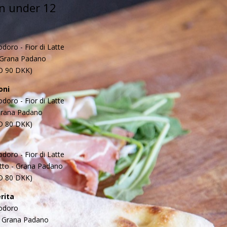
rn under 12
doro - Fior di Latte
 Grana Padano
O 90 DKK)
oni
doro - Fior di Latte
Grana Padano
O 80 DKK)
doro - Fior di Latte
otto - Grana Padano
O 80 DKK)
rita
odoro
 - Grana Padano