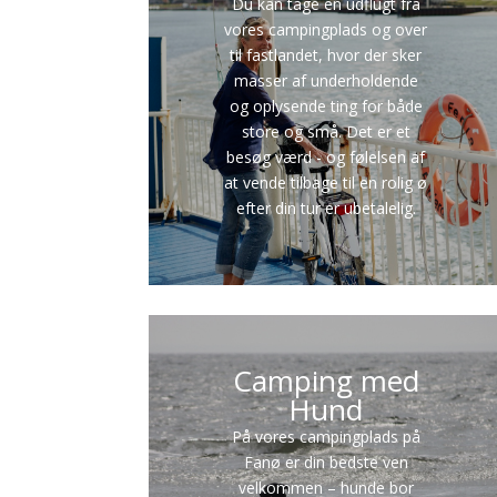
Du kan tage en udflugt fra
vores campingplads og over
til fastlandet, hvor der sker
masser af underholdende
og oplysende ting for både
store og små. Det er et
besøg værd - og følelsen af
at vende tilbage til en rolig ø
efter din tur er ubetalelig.
Camping med
Hund
På vores campingplads på
Fanø er din bedste ven
velkommen – hunde bor