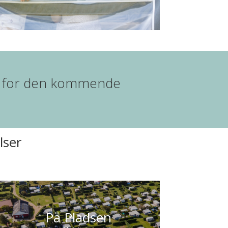
bud for den kommende
lser
På Pladsen