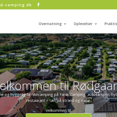
rd-camping.dk
Overnatning
Oplevelser
Prakti
elkommen til Rødgaa
og hyggelig familiecamping på Fanø. Camping, autocamper, hytt
restaurant – tæt på strand og natur.
Velkommen til.