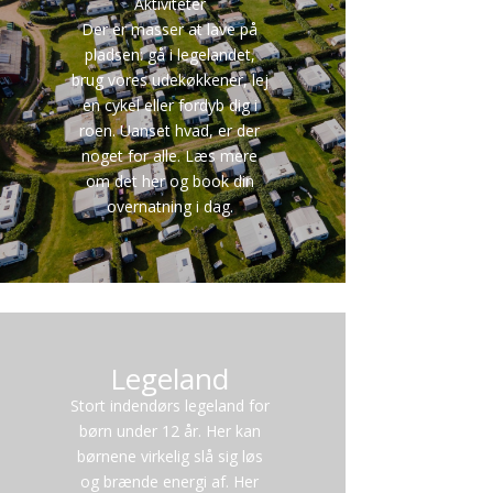
Aktiviteter
Der er masser at lave på
pladsen: gå i legelandet,
brug vores udekøkkener, lej
en cykel eller fordyb dig i
roen. Uanset hvad, er der
noget for alle. Læs mere
om det her og book din
overnatning i dag.
Legeland
Stort indendørs legeland for
børn under 12 år. Her kan
børnene virkelig slå sig løs
og brænde energi af. Her