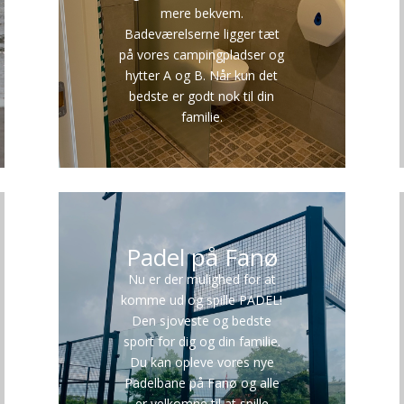
mere bekvem.
Badeværelserne ligger tæt
på vores campingpladser og
hytter A og B. Når kun det
bedste er godt nok til din
familie.
Padel på Fanø
Nu er der mulighed for at
komme ud og spille PADEL!
Den sjoveste og bedste
sport for dig og din familie.
Du kan opleve vores nye
Padelbane på Fanø og alle
er velkomne til at spille