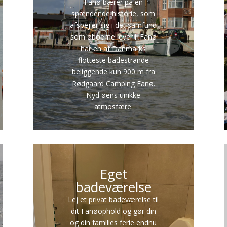
Fanø bærer på en
spændende historie, som
afspejler sig i det samfund
som øboerne lever i. Fanø
har en af Danmarks
flotteste badestrande
beliggende kun 900 m fra
Rødgaard Camping Fanø.
Nyd øens unikke
atmosfære.
Eget
badeværelse
Lej et privat badeværelse til
dit Fanøophold og gør din
og din families ferie endnu