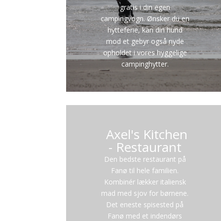
gratis i din egen
campingvogn. Ønsker du en
hytteferie, kan din hund
mod et gebyr også nyde
opholdet i vores hyggelige
campinghytter.
Axel's Kitchen
- Restaurant
Den bedste restaurant på
Fanø til hele familien.
Kombinér lækker italiensk
mad med sjov for børnene.
Det eneste spisested på
Fanø med et indendørs