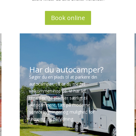
Book online
Har du autocamper?
Søger du en plads til at parkere din
autocamper, så er du meget
velkommen hos os. Vi har let
tilgængelige pladser særligt til
autocampere, tæt på moderne
servicebygninger og mulighed for
tømning og påfyldning.