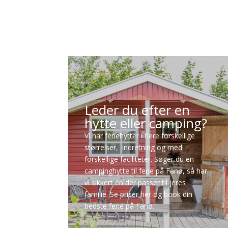
Leder du efter en
hytte eller camping?
Vi har feriehytter i flere forskellige
størrelser, indretning og med
forskellige faciliteter. Søger du en
campinghytte til ferie på Fanø, så har
vi sikkert én der passer til jeres
familie. Se priser her og book din
bedste ferie på Fanø.