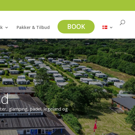
BOOK
sk
Pakker & Tilbud
rd
er, glamping, padel, legeland og