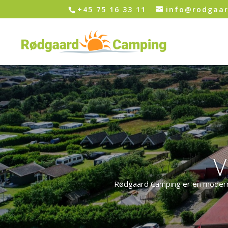
+45 75 16 33 11
info@rodgaa
V
Rødgaard Camping er en moderne 