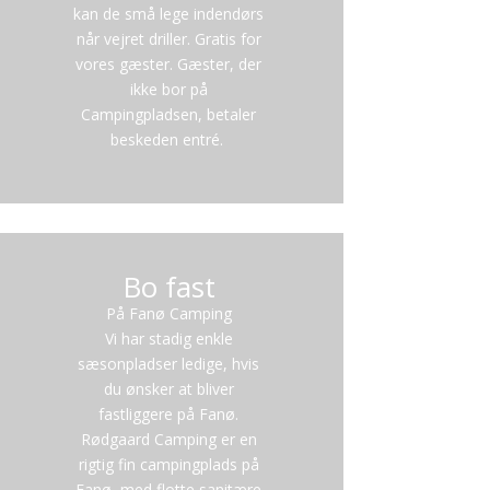
kan de små lege indendørs
når vejret driller. Gratis for
vores gæster. Gæster, der
ikke bor på
Campingpladsen, betaler
beskeden entré.
Bo fast
På Fanø Camping
Vi har stadig enkle
sæsonpladser ledige, hvis
du ønsker at bliver
fastliggere på Fanø.
Rødgaard Camping er en
rigtig fin campingplads på
Fanø, med flotte sanitære