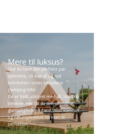
Mere til luksus?
Skal du have den perfekte par-
oplevelse, så slap af og nyd
komforten i vores luksuriøse
glamping telte.
De er fuldt udstyret med alt, hvad du
behøver. Her får du den ultimative
glampingferie på Fanø, hvor komfort
og naturoplevelser forenes til
perfektion.