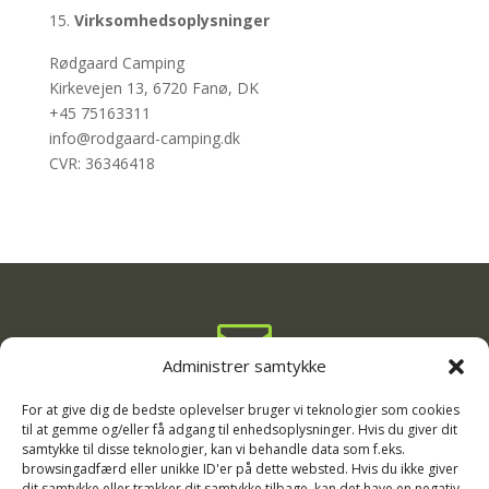
Virksomhedsoplysninger
Rødgaard Camping
Kirkevejen 13, 6720 Fanø, DK
+45 75163311
info@rodgaard-camping.dk
CVR: 36346418

Administrer samtykke
info@rodgaard-camping.dk

For at give dig de bedste oplevelser bruger vi teknologier som cookies
til at gemme og/eller få adgang til enhedsoplysninger. Hvis du giver dit
samtykke til disse teknologier, kan vi behandle data som f.eks.
+45 75 16 33 11
browsingadfærd eller unikke ID'er på dette websted. Hvis du ikke giver
dit samtykke eller trækker dit samtykke tilbage, kan det have en negativ