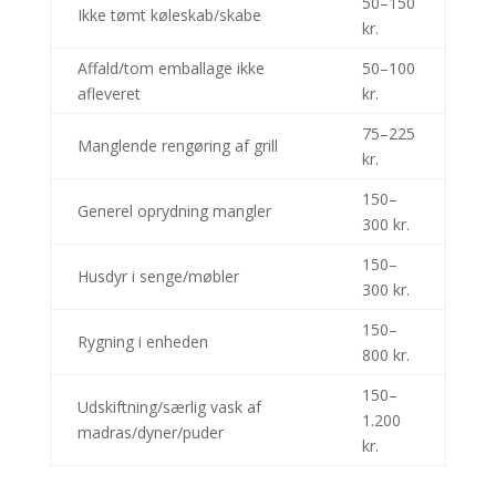
50–150
Ikke tømt køleskab/skabe
kr.
Affald/tom emballage ikke
50–100
afleveret
kr.
75–225
Manglende rengøring af grill
kr.
150–
Generel oprydning mangler
300 kr.
150–
Husdyr i senge/møbler
300 kr.
150–
Rygning i enheden
800 kr.
150–
Udskiftning/særlig vask af
1.200
madras/dyner/puder
kr.