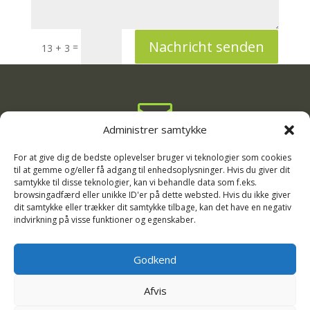
Nachricht senden
=
13 + 3

Administrer samtykke
info@rodgaard-camping.dk

For at give dig de bedste oplevelser bruger vi teknologier som cookies
til at gemme og/eller få adgang til enhedsoplysninger. Hvis du giver dit
samtykke til disse teknologier, kan vi behandle data som f.eks.
+45 75 16 33 11
browsingadfærd eller unikke ID'er på dette websted. Hvis du ikke giver

dit samtykke eller trækker dit samtykke tilbage, kan det have en negativ
indvirkning på visse funktioner og egenskaber.
Kirkevejen 13, 6720 Fanø
Godkend
Afvis