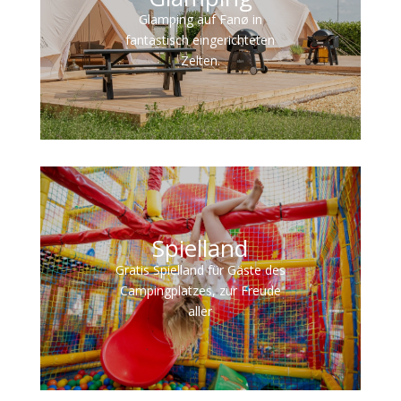
Glamping auf Fanø in
fantastisch eingerichteten
Zelten.
Spielland
Gratis Spielland für Gäste des
Campingplatzes, zur Freude
aller