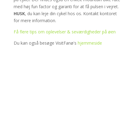
med høj fun factor og garanti for at få pulsen i vejret.
HUSK
, du kan leje din cykel hos os. Kontakt kontoret
for mere information.
Få flere tips om oplevelser & seværdigheder på øen
Du kan også besøge VisitFanø's
hjemmeside