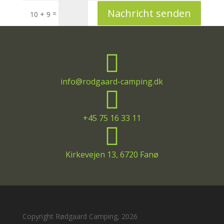
Nachricht senden
=
10 + 9

info@rodgaard-camping.dk

+45 75 16 33 11

Kirkevejen 13, 6720 Fanø
Copyright Rødgaard Camping, 2026