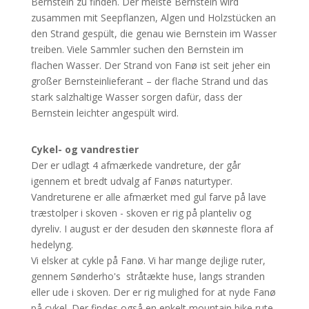
Bernstein zu finden. Der meiste Bernstein wird
zusammen mit Seepflanzen, Algen und Holzstücken an
den Strand gespült, die genau wie Bernstein im Wasser
treiben. Viele Sammler suchen den Bernstein im
flachen Wasser. Der Strand von Fanø ist seit jeher ein
großer Bernsteinlieferant – der flache Strand und das
stark salzhaltige Wasser sorgen dafür, dass der
Bernstein leichter angespült wird.
Cykel- og vandrestier
Der er udlagt 4 afmærkede vandreture, der går
igennem et bredt udvalg af Fanøs naturtyper.
Vandreturene er alle afmærket med gul farve på lave
træstolper i skoven - skoven er rig på planteliv og
dyreliv. I august er der desuden den skønneste flora af
hedelyng.
Vi elsker at cykle på Fanø. Vi har mange dejlige ruter,
gennem Sønderho's stråtækte huse, langs stranden
eller ude i skoven. Der er rig mulighed for at nyde Fanø
på cykel. Der findes også en enkelt mountain bike rute