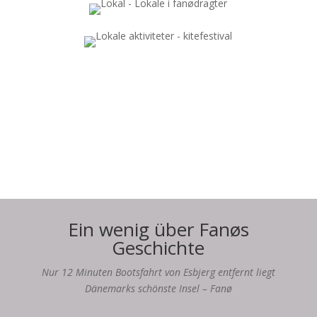
Ein wenig über Fanøs
Geschichte
Nur 12 Minuten Bootsfahrt von Esbjerg entfernt liegt
Dänemarks schönste Insel – Fanø