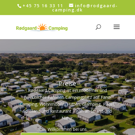
+45 75 16 33 11
info@rodgaard-
camping.dk
Preise
Rødgaard Camping ist ein moderner und
gemütlicher Familien-Campingplatz auf Fanø.
Camping, Wohnmobile, Hütten, Glamping, Padel,
Spielland und Restaurant – nah an Strand und
Natur.
Willkommen bei uns.