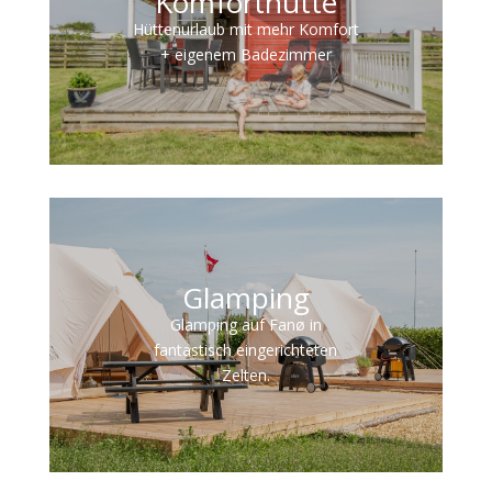
Komforthütte
Hüttenurlaub mit mehr Komfort
+ eigenem Badezimmer
Glamping
Glamping auf Fanø in
fantastisch eingerichteten
Zelten.