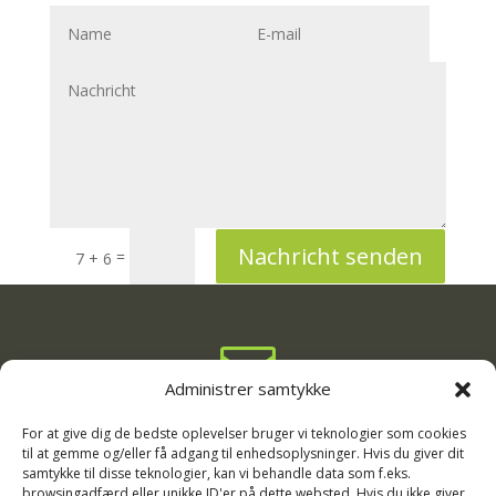
Nachricht senden
=
7 + 6

Administrer samtykke
info@rodgaard-camping.dk

For at give dig de bedste oplevelser bruger vi teknologier som cookies
til at gemme og/eller få adgang til enhedsoplysninger. Hvis du giver dit
samtykke til disse teknologier, kan vi behandle data som f.eks.
+45 75 16 33 11
browsingadfærd eller unikke ID'er på dette websted. Hvis du ikke giver