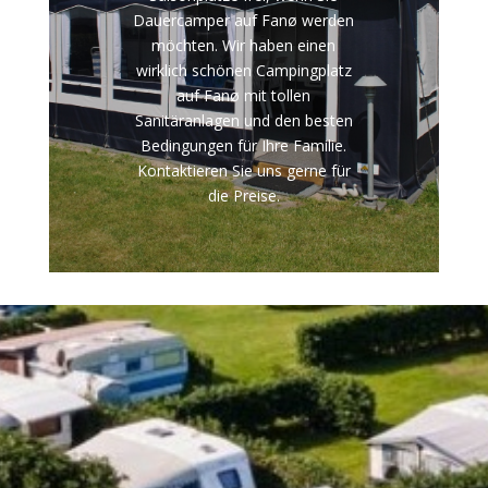
Dauercamper auf Fanø werden
möchten. Wir haben einen
wirklich schönen Campingplatz
auf Fanø mit tollen
Sanitäranlagen und den besten
Bedingungen für Ihre Familie.
Kontaktieren Sie uns gerne für
die Preise.