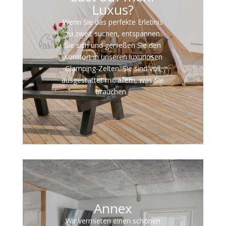
Luxus?
Wenn Sie das perfekte Erlebnis
zu zweit suchen, entspannen
Sie sich und genießen Sie den
Komfort in unseren luxuriösen
Glamping-Zelten. Sie sind voll
ausgestattet mit allem, was Sie
brauchen.
Annex
Wir vermieten einen schönen