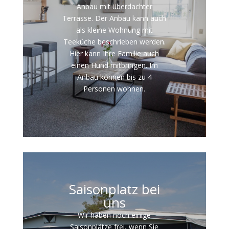
Anbau mit überdachter
Terrasse. Der Anbau kann auch
als kleine Wohnung mit
Teeküche beschrieben werden.
Hier kann Ihre Familie auch
einen Hund mitbringen. Im
Anbau können bis zu 4
Personen wohnen.
Saisonplatz bei
uns
Wir haben noch einige
Saisonplätze frei, wenn Sie