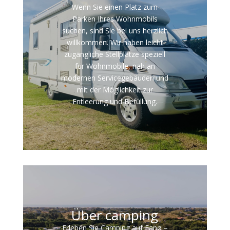
Wenn Sie einen Platz zum
Parken Ihres Wohnmobils
suchen, sind Sie bei uns herzlich
willkommen. Wir haben leicht
zugängliche Stellplätze speziell
für Wohnmobile, nah an
modernen Servicegebäuden und
mit der Möglichkeit zur
Entleerung und Befüllung.
Über camping
Erleben Sie Camping auf Fanø –