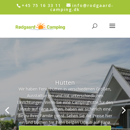
+45 75 16 33 11
info@rodgaard-
camping.dk
Hütten
Wir haben Ferienhütten in verschiedenen Größen,
Ausstattungen und mit unterschiedlichen
Einrichtungen. Wenn Sie eine Campinghütte für den
Urlaub auf Fanø suchen, haben wir sicherlich eine,
die zu Ihrer Familie passt. Sehen Sie die Preise hier
ein und buchen Sie Ihren besten Urlaub auf Fanø.