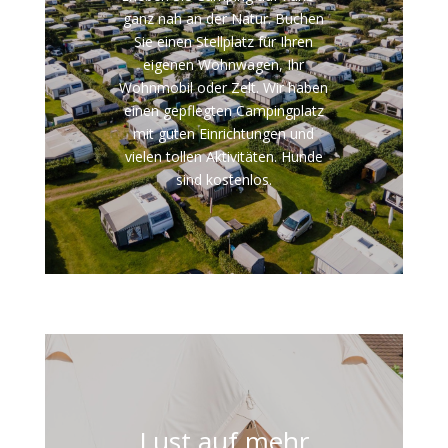
ganz nah an der Natur. Buchen
Sie einen Stellplatz für Ihren
eigenen Wohnwagen, Ihr
Wohnmobil oder Zelt. Wir haben
einen gepflegten Campingplatz
mit guten Einrichtungen und
vielen tollen Aktivitäten. Hunde
sind kostenlos.
Lust auf mehr