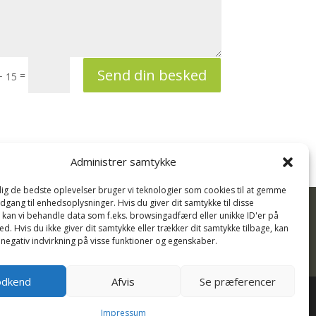
Send din besked
=
+ 15
Administrer samtykke
 dig de bedste oplevelser bruger vi teknologier som cookies til at gemme
adgang til enhedsoplysninger. Hvis du giver dit samtykke til disse

, kan vi behandle data som f.eks. browsingadfærd eller unikke ID'er på
d. Hvis du ikke giver dit samtykke eller trækker dit samtykke tilbage, kan
 negativ indvirkning på visse funktioner og egenskaber.
jen 13, 6720 Fanø
dkend
Afvis
Se præferencer
Impressum