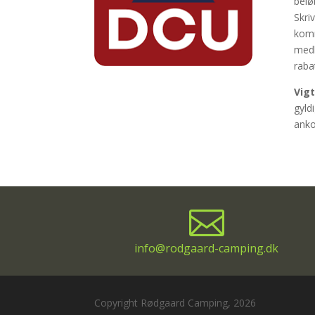
belø
Skri
komm
medl
raba
Vigt
gyld
anko

info@rodgaard-camping.dk
Copyright Rødgaard Camping, 2026