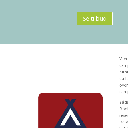
Se tilbud
Vi e
camp
Sup
du f
over
camp
Såda
Book
rese
Beta