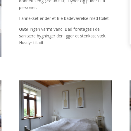
dobbelt seng (2x90x200). Dyner og puder til 4
personer.
I annekset er der et lille badeværelse med toilet.
OBS!
Ingen varmt vand. Bad foretages i de
sanitære bygninger der ligger et stenkast væk.
Husdyr tilladt.