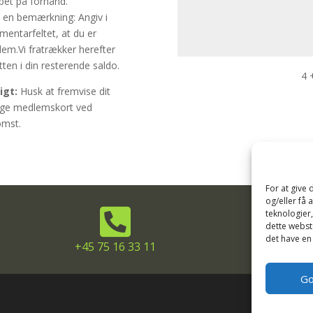
bet på forhånd.
v en bemærkning: Angiv i
entarfeltet, at du er
em.Vi fratrækker herefter
tten i din resterende saldo.
4 
igt:
Husk at fremvise dit
ige medlemskort ved
mst.
For at give
og/eller få 

teknologier
dette webste
det have en
+45 75 16 33 11
Kirkeve
Go