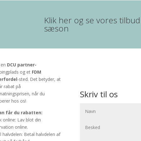
Klik her og se vores til
sæson
r en
DCU partner-
ingplads og et
FDM
erfordel
-sted. Det betyder, at
år rabat på
Skriv til os
natningsprisen, når du
erer hos os!
n får du rabatten:
 online: Lav blot din
rvation online.
l halvdelen: Betal halvdelen af