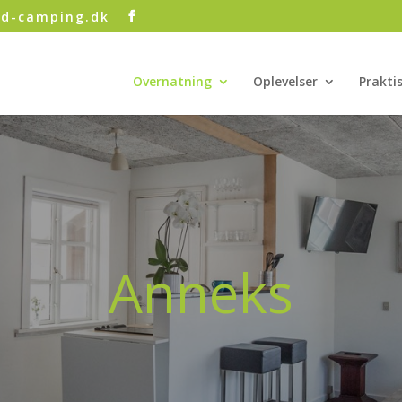
rd-camping.dk
Overnatning
Oplevelser
Prakti
Anneks